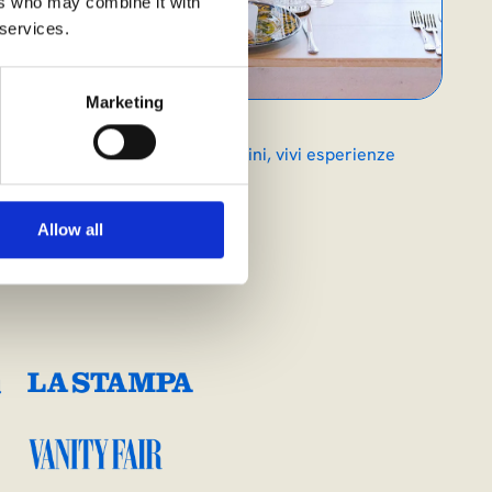
ers who may combine it with
 services.
Marketing
in Monferrato. Scopri i nostri vini, vivi esperienze
co Cru di Uviglie.
Allow all