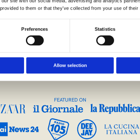
 our site with our social media, advertising and analytics partn
 provided to them or that they’ve collected from your use of their
Preferences
Statistics
 si incontrano per creare un racconto di rinascita e riscoperta 
evento in un ambiente suggestivo immerso tra i vigneti dell’anti
Allow selection
FEATURED ON